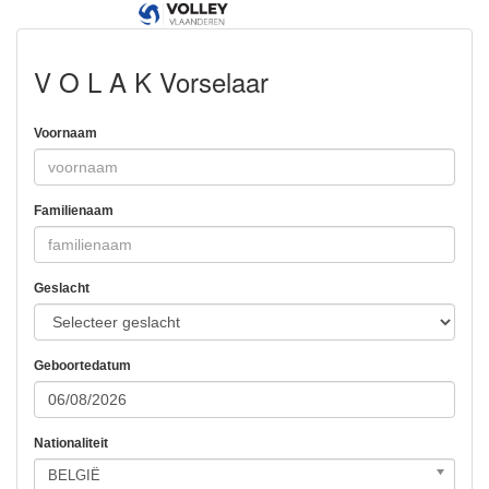
V O L A K Vorselaar
Voornaam
Familienaam
Geslacht
Geboortedatum
Nationaliteit
BELGIË