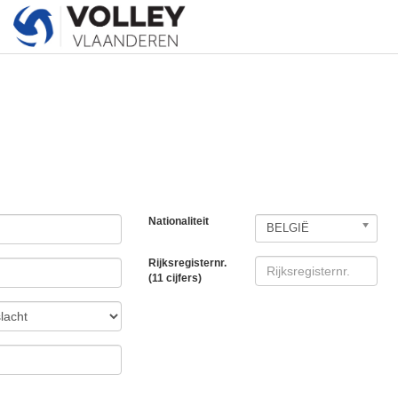
Nationaliteit
BELGIË
Rijksregisternr.
(11 cijfers)