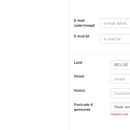
E-mail
ouder/voogd
E-mail lid
Land
BELGIË
Straat
Huisnr.
Postcode &
Maak ee
gemeente
Verplicht veld