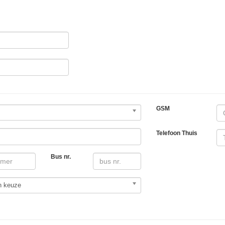
GSM
Telefoon Thuis
Bus nr.
n keuze