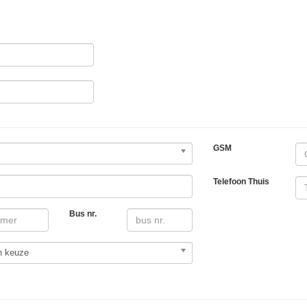
GSM
Telefoon Thuis
Bus nr.
n keuze