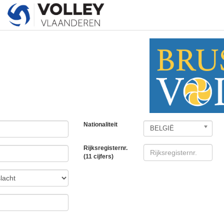
Nationaliteit
BELGIË
Rijksregisternr.
(11 cijfers)