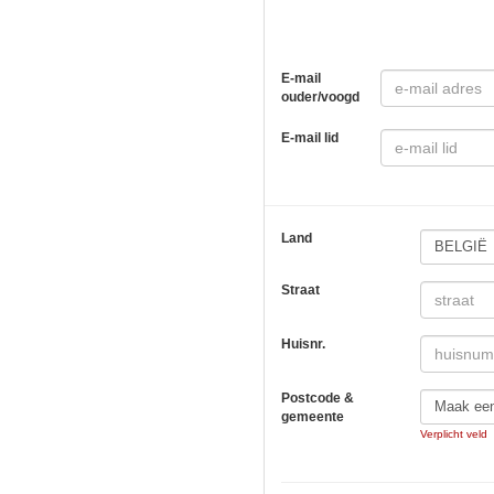
E-mail
ouder/voogd
E-mail lid
Land
BELGIË
Straat
Huisnr.
Postcode &
Maak ee
gemeente
Verplicht veld